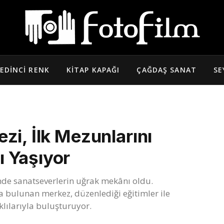
EDINCI RENK
KITAP KAPAĞI
ÇAĞDAŞ SANAT
SE
zi, İlk Mezunlarını
 Yaşıyor
inde sanatseverlerin uğrak mekânı oldu.
a bulunan merkez, düzenlediği eğitimler ile
klılarıyla buluşturuyor.