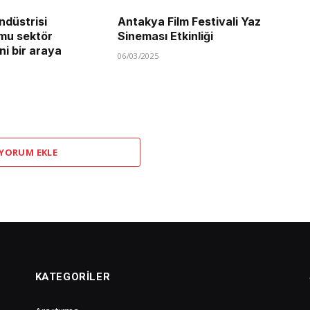
ndüstrisi
Antakya Film Festivali Yaz
u sektör
Sineması Etkinliği
ini bir araya
06/03/2025
 YORUM EKLE
KATEGORILER