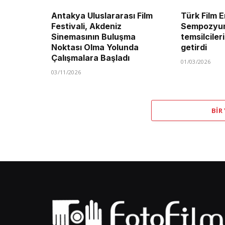
Antakya Uluslararası Film
Türk Film E
Festivali, Akdeniz
Sempozyum
Sinemasının Buluşma
temsilciler
Noktası Olma Yolunda
getirdi
Çalışmalara Başladı
01/03/2026
03/11/2026
BIR