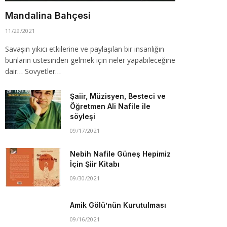
Mandalina Bahçesi
11/29/2021
Savaşın yıkıcı etkilerine ve paylaşılan bir insanlığın
bunların üstesinden gelmek için neler yapabileceğine
dair… Sovyetler…
Şaiir, Müzisyen, Besteci ve
Öğretmen Ali Nafile ile
söyleşi
09/17/2021
Nebih Nafile Güneş Hepimiz
İçin Şiir Kitabı
09/30/2021
Amik Gölü’nün Kurutulması
09/16/2021