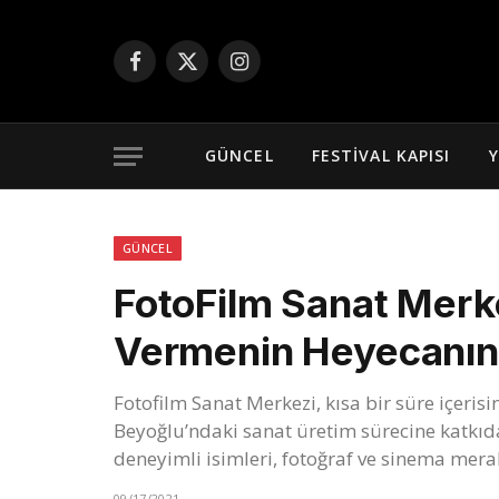
Facebook
X
Instagram
(Twitter)
GÜNCEL
FESTIVAL KAPISI
Y
GÜNCEL
FotoFilm Sanat Merke
Vermenin Heyecanını
Fotofilm Sanat Merkezi, kısa bir süre içeris
Beyoğlu’ndaki sanat üretim sürecine katkıd
deneyimli isimleri, fotoğraf ve sinema mera
09/17/2021