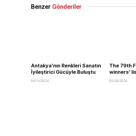
Benzer
Gönderiler
Antakya’nın Renkleri Sanatın
The 79th F
İyileştirici Gücüyle Buluştu
winners’ li
06/15/2026
05/26/2026