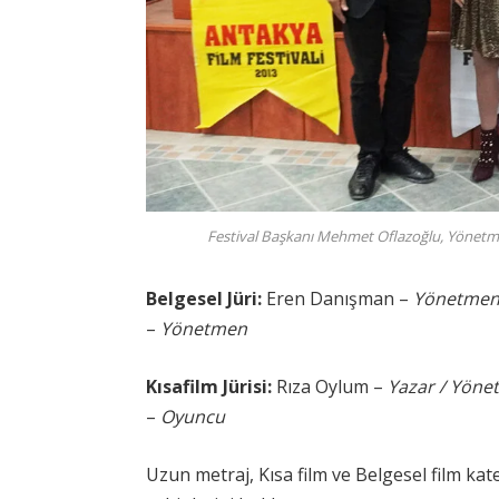
Festival Başkanı Mehmet Oflazoğlu, Yönet
Belgesel Jüri:
Eren Danışman –
Yönetmen
–
Yönetmen
Kısafilm Jürisi:
Rıza Oylum –
Yazar / Yön
–
Oyuncu
Uzun metraj, Kısa film ve Belgesel film ka