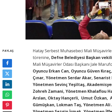
Hatay Serbest Muhasebeci Mali Müşavirle
PAYLAŞ
törenine
, Defne Belediyesi Başkan vekil
Mali Müşavirler Odası Başkanı Jale Marufo
Oyuncu Erkan Can, Oyuncu Güven Kıraç
Çınar, Yönetmen Serdar Akar, Senaris
Yönetmen Sevinç Yeşiltaş, Akademisye
Zohreh Zamani, Yönetmen Khalaflou 
Arslan, Oktay Hançerli, Umut Özkan, 
Gümüşkan, Lokman Taş, Yönetmen Ali 
Yönetmen Sezgin İrmak, Yönetmen İffe