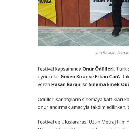
Juri Başkanı Serda
Festival kapsamında
Onur Ödülleri
, Türk 
oyuncular
Güven Kıraç
ve
Erkan Can
’a ta
veren
Hasan Baran
ise
Sinema Emek Öd
Ödüller, sanatçıların sinemaya kattıkları ka
onurlandırmak amacıyla takdim edilirken, tö
Festival de Uluslararası Uzun Metraj Film Y