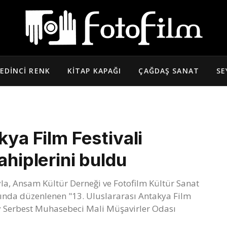
EDINCI RENK
KITAP KAPAĞI
ÇAĞDAŞ SANAT
SE
kya Film Festivali
ahiplerini buldu
yla, Ansam Kültür Derneği ve Fotofilm Kültür Sanat
rasında düzenlenen "13. Uluslararası Antakya Film
ay Serbest Muhasebeci Mali Müşavirler Odası