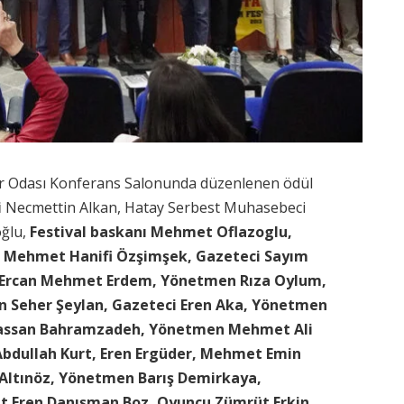
r Odası Konferans Salonunda düzenlenen ödül
i
Necmettin Alkan, Hatay Serbest Muhasebeci
ğlu,
Festival baskanı Mehmet Oflazoglu,
, Mehmet Hanifi Özşimşek, Gazeteci Sayım
t Ercan Mehmet Erdem, Yönetmen Rıza Oylum,
n Seher Şeylan, Gazeteci Eren Aka, Yönetmen
Hassan Bahramzadeh, Yönetmen Mehmet Ali
Abdullah Kurt, Eren Ergüder, Mehmet Emin
Altınöz, Yönetmen Barış Demirkaya,
t Eren Danışman Boz, Oyuncu Zümrüt Erkin,