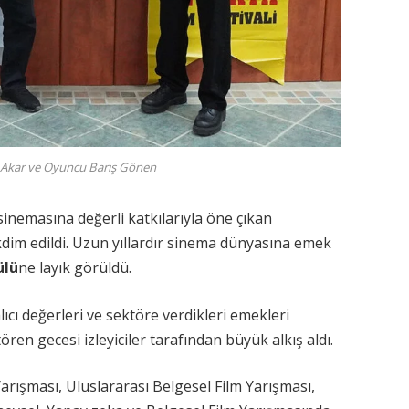
r Akar ve Oyuncu Barış Gönen
sinemasına değerli katkılarıyla öne çıkan
kdim edildi. Uzun yıllardır sinema dünyasına emek
ülü
ne layık görüldü.
lıcı değerleri ve sektöre verdikleri emekleri
ren gecesi izleyiciler tarafından büyük alkış aldı.
arışması, Uluslararası Belgesel Film Yarışması,