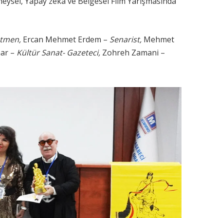
neysel, Yapay zeka ve Belgesel Film Yarışmasında
netmen,
Ercan Mehmet Erdem –
Senarist,
Mehmet
nar –
Kültür Sanat- Gazeteci,
Zohreh Zamani –