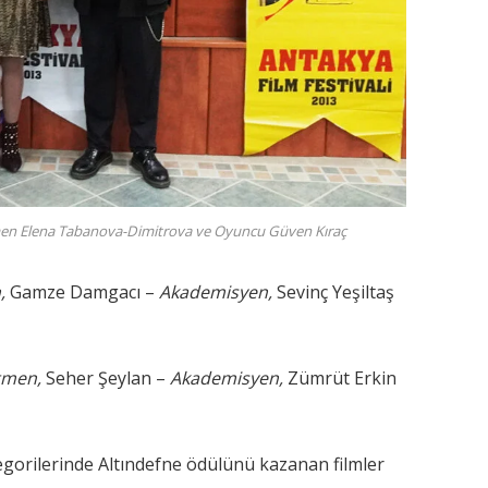
men Elena Tabanova-Dimitrova ve Oyuncu Güven Kıraç
,
Gamze Damgacı –
Akademisyen,
Sevinç Yeşiltaş
etmen,
Seher Şeylan –
Akademisyen,
Zümrüt Erkin
tegorilerinde Altındefne ödülünü kazanan filmler