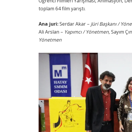
Öğrenci Filmleri Yarışması, Animasyon, De
toplam 64 film yarıştı.
Ana juri:
Serdar Akar –
Jüri Başkanı / Yö
Ali Arslan –
Yapımcı / Yönetmen,
Sayım Çı
Yönetmen