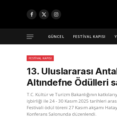
Facebook
X
Instagram
(Twitter)
GÜNCEL
FESTIVAL KAPISI
Y
FESTIVAL KAPISI
13. Uluslararası Anta
Altındefne Ödülleri s
T.C. Kültür ve Turizm Bakanlığının katkıları
işbirliği ile 24 - 30 Kasım 2025 tarihleri a
Festivali ödül töreni 27 Kasım akşamı Hat
Konferans Salonunda düzenlendi.