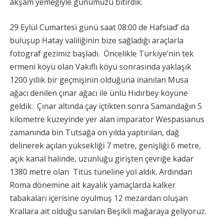
akşam yemeğiyle günümüzü bitirdik.
29 Eylül Cumartesi günü saat 08:00 de Hafsiad’ da
buluşup Hatay valiliğinin bize sağladığı araçlarla
fotograf gezimiz başladı. Öncelikle Türkiye’nin tek
ermeni köyü olan Vakıflı köyü sonrasında yaklaşık
1200 yıllık bir geçmişinin olduğuna inanılan Musa
ağacı denilen çınar ağacı ile ünlü Hıdırbey köyüne
geldik. Çınar altında çay içtikten sonra Samandağın 5
kilometre kuzeyinde yer alan imparator Wespasianus
zamanında bin Tutsağa on yılda yaptırılan, dağ
delinerek açılan yüksekliği 7 metre, genişliği 6 metre,
açık kanal halinde, uzunluğu girişten çevriğe kadar
1380 metre olan Titüs tüneline yol aldık. Ardından
Roma dönemine ait kayalık yamaçlarda kalker
tabakaları içerisine oyulmuş 12 mezardan oluşan
Krallara ait olduğu sanılan Beşikli mağaraya geliyoruz.