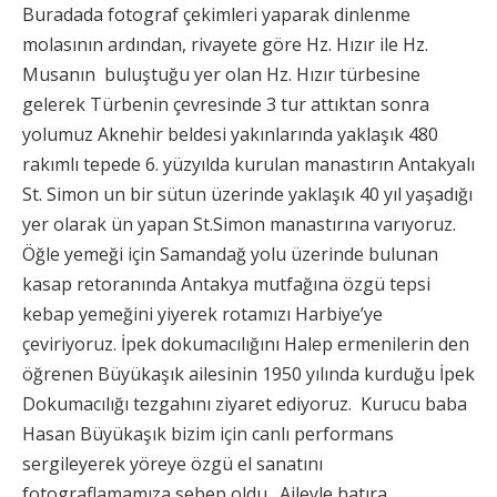
Buradada fotograf çekimleri yaparak dinlenme
molasının ardından, rivayete göre Hz. Hızır ile Hz.
Musanın buluştuğu yer olan Hz. Hızır türbesine
gelerek Türbenin çevresinde 3 tur attıktan sonra
yolumuz Aknehir beldesi yakınlarında yaklaşık 480
rakımlı tepede 6. yüzyılda kurulan manastırın Antakyalı
St. Simon un bir sütun üzerinde yaklaşık 40 yıl yaşadığı
yer olarak ün yapan St.Simon manastırına varıyoruz.
Öğle yemeği için Samandağ yolu üzerinde bulunan
kasap retoranında Antakya mutfağına özgü tepsi
kebap yemeğini yiyerek rotamızı Harbiye’ye
çeviriyoruz. İpek dokumacılığını Halep ermenilerin den
öğrenen Büyükaşık ailesinin 1950 yılında kurduğu İpek
Dokumacılığı tezgahını ziyaret ediyoruz. Kurucu baba
Hasan Büyükaşık bizim için canlı performans
sergileyerek yöreye özgü el sanatını
fotograflamamıza sebep oldu. Aileyle hatıra