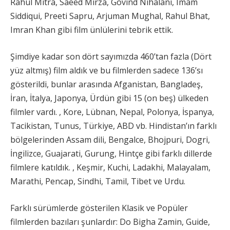
Rahul Mitra, Saeed Mirza, Govind Nihalani, Imam
Siddiqui, Preeti Sapru, Arjuman Mughal, Rahul Bhat,
Imran Khan gibi film ünlülerini tebrik ettik.
Şimdiye kadar son dört sayımızda 460’tan fazla (Dört
yüz altmış) film aldık ve bu filmlerden sadece 136’sı
gösterildi, bunlar arasında Afganistan, Bangladeş,
İran, İtalya, Japonya, Ürdün gibi 15 (on beş) ülkeden
filmler vardı. , Kore, Lübnan, Nepal, Polonya, İspanya,
Tacikistan, Tunus, Türkiye, ABD vb. Hindistan’ın farklı
bölgelerinden Assam dili, Bengalce, Bhojpuri, Dogri,
İngilizce, Guajarati, Gurung, Hintçe gibi farklı dillerde
filmlere katıldık. , Keşmir, Kuchi, Ladakhi, Malayalam,
Marathi, Pencap, Sindhi, Tamil, Tibet ve Urdu.
Farklı sürümlerde gösterilen Klasik ve Popüler
filmlerden bazıları şunlardır: Do Bigha Zamin, Guide,