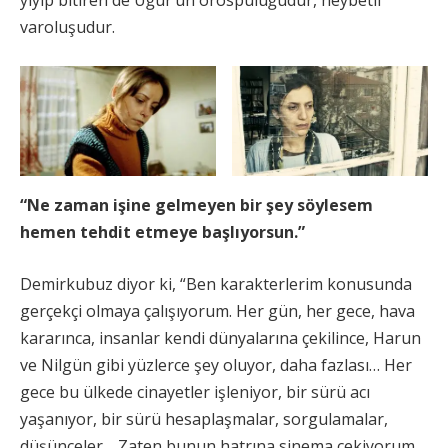
yiyip bitiren de Uğur’un orospuluğudur, heybetli
varoluşudur.
“Ne zaman işine gelmeyen bir şey söylesem
hemen tehdit etmeye başlıyorsun.”
Demirkubuz diyor ki, “Ben karakterlerim konusunda
gerçekçi olmaya çalışıyorum. Her gün, her gece, hava
kararınca, insanlar kendi dünyalarına çekilince, Harun
ve Nilgün gibi yüzlerce şey oluyor, daha fazlası… Her
gece bu ülkede cinayetler işleniyor, bir sürü acı
yaşanıyor, bir sürü hesaplaşmalar, sorgulamalar,
düşünceler… Zaten bunun hatrına sinema çekiyorum.