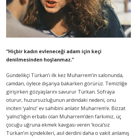
“Hiçbir kadın evleneceği adam için keçi
denilmesinden hoşlanmaz.”
Gündelikçi Türkan’ı ilk kez Muharrem’in salonunda,
camdan, öylece dışarıya bakarken görürüz. Temizliğe
girişirken gözyaşlarını savurur Türkan. Sofraya
oturur, huzursuzluğunun ardındaki nedeni, onu
inciten ‘yalnız’ ev sahibini anlatır Muharrem’e. Bizzat
‘yalnız’lığın erbabı olan Muharrem’den farkımız, üç
çocuğu uğruna ekmek kavgası veren ‘koca’sız
Türkan’ın içindekileri, asıl derdini daha o vakit anlamış