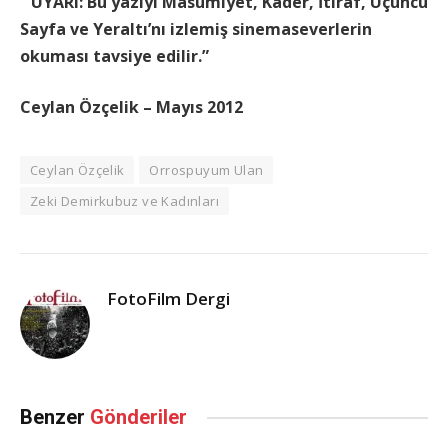
“UYARI: Bu yazıyı Masumiyet, Kader, İtiraf, Üçüncü
Sayfa ve Yeraltı’nı izlemiş sinemaseverlerin
okuması tavsiye edilir.”
Ceylan Özçelik – Mayıs 2012
Ceylan Özçelik
Orrospuyum Ulan
Zeki Demirkubuz ve Kadınları
FotoFilm Dergi
Benzer
Gönderiler