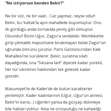
“Ne istiyorsun benden Bekir?”
Ne bir söz, ne bir vaat… Caz yapmaz, neyse odur!
Bekir, bu ‘kaltak’la aynı mahallede büyümüştür. Onu
ilk gördüğü anda tornavida yemiş gibi olmuştur.
Olsundur! Bizim Uğur, Zagor’a sevdalıdır. Memlekette
girip çıkmadık mapushane bırakmayan belalı Zagor’un
uğrunda ömrünü çürütür. Paris Gazinosu’ndan Kale
Mahallesi’ne sürüklenir. Bekir, suratına silah
dayadığında, ona “Sıksana lan!” diyecek kadar yürekli,
her tür sıkıntının hakkından tek gelecek kadar
çetindir.
Masumiyet’te de Kader’de de bütün karakterler
yenilmiştir. Kader kadınlarının (Uğur, Uğur’un annesi,
Bekir’in karısı…) ciğerleri yansa da gözyaşı dökmeye
bile hakları yoktur. Ama ne orospuluğu ne kahpeliği