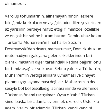
olmamızdır.
Varoluş tohumlarının, alınamayan hıncın, ezbere
bildiğimiz korkuların ve aşağılık addedilen şeylerin en
az yarısının perdeye nüfuz ettiği filmimizde, özellikle
ve en çok bir sahne buram buram Demirkubuz kokar:
Türkan’la Muharrem’in final harbi! Sözüm
Dostoyevski’den dışarı, memurumuz, Demirkubuz’un
mütemadiyen galeyana gelen erkeklerinden biri
olarak, masanın diğer tarafındaki kadına bağırır, onu
bir temiz aşağılar ve kovar. Sebep yalnızca Türkan’ın,
Muharrem’in verdiği akıllara uymaması ve cinayet
planını uygulayamaması değildir. Muharrem’in dış
sesiyle bol bol tescillediği acınası ininde ve aleminde
Türkan’ın önemi tartışılmaz. Oysa o ‘cahil’ Türkan,
şimdi başka bir adamla evlenmek üzeredir. Üstelik o
adam, ‘yarım’ bir adamdır. Türkan, kendi kendini