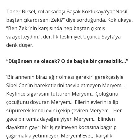
Taner Birsel, rol arkadaşı Başak Köklükaya’ya “Nasıl
baştan çıkardı seni Zeki?” diye sorduğunda, Köklükaya,
“Ben Zeki’nin karşısında hep baştan çıkmış
vaziyetteydim.”, der. İlk teslimiyet Üçüncü Sayfa’ya
denk düşer.
“Düşünsen ne olacak? O da başka bir çaresizlik…”
‘Bir annenin biraz ağır olması gerekir’ gerekçesiyle
Sibel Can’ın hareketlerini tasvip etmeyen Meryem…
Keyfince sigarasını tüttüren Meryem… Çoluğunu
çocuğunu doyuran Meryem… Ellerin evlerini silip
süpürerek kendi evini çekip çeviren Meryem… Her
gece bir temiz dayağını yiyen Meryem… Elinden
dayaktan gayrı bir iş gelmeyen kocasına bağırıp
çağırmakla yetinmeyen Meryem! Evet, ‘karşılık