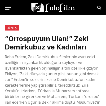
SÖYLEŞI
“Orrospuyum Ulan!” Zeki
Demirkubuz ve Kadınları
Reha Erdem, Zeki Demirkubuz filmlerinin ayırt edici
özelliğinin isyankarlık olduğunu söylüyor ve
isyankarlıktan gelen orjinalliğin altını özellikle çiziyor.
Ekliyor, "Zeki, dünyada şunun gibi, bunun gibi demek
zor." Erdem'in sözlerini kesip Demirkubuz'un kadın
karakterlerine yapıştırabiliriz, tereddütsüz. Zira
Yeraltı'nı izlerken, Türkan'la Muharrem sofrada
birbirlerine girerken ve Muharrem, Türkan'ı 'orospu'
ilan ederken Uğur'la Bekir aklıma düştü. Masumiyet'in