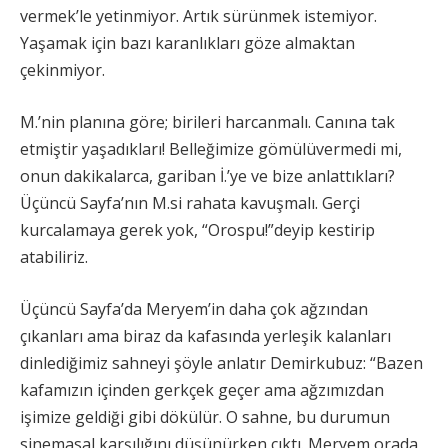
vermek’le yetinmiyor. Artık sürünmek istemiyor.
Yaşamak için bazı karanlıkları göze almaktan
çekinmiyor.
M.’nin planına göre; birileri harcanmalı. Canına tak
etmiştir yaşadıkları! Belleğimize gömülüvermedi mi,
onun dakikalarca, gariban İ.’ye ve bize anlattıkları?
Üçüncü Sayfa’nın M.si rahata kavuşmalı. Gerçi
kurcalamaya gerek yok, “Orospu!”deyip kestirip
atabiliriz.
Üçüncü Sayfa’da Meryem’in daha çok ağzından
çıkanları ama biraz da kafasında yerleşik kalanları
dinlediğimiz sahneyi şöyle anlatır Demirkubuz: “Bazen
kafamızın içinden gerkçek geçer ama ağzımızdan
işimize geldiği gibi dökülür. O sahne, bu durumun
sinemasal karşılığını düşünürken çıktı. Meryem orada