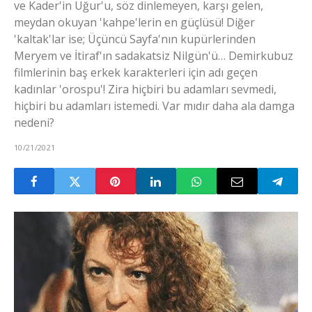
ve Kader'in Uğur'u, söz dinlemeyen, karşı gelen,
meydan okuyan 'kahpe'lerin en güçlüsü! Diğer
'kaltak'lar ise; Üçüncü Sayfa'nın kupürlerinden
Meryem ve İtiraf'ın sadakatsiz Nilgün'ü… Demirkubuz
filmlerinin baş erkek karakterleri için adı geçen
kadınlar 'orospu'! Zira hiçbiri bu adamları sevmedi,
hiçbiri bu adamları istemedi. Var mıdır daha ala damga
nedeni?
10/21/2021