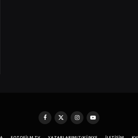
Facebook
X
Instagram
YouTube
(Twitter)
FA
FOTOFILM TV
YAZARLARIMIZ/KÜNYE
İLETIŞIM
KV