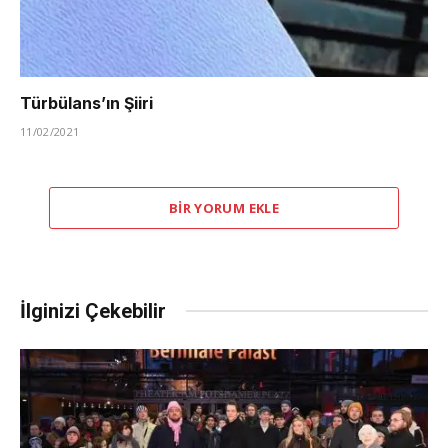
Türbülans’ın Şiiri
11/02/2021
BIR YORUM EKLE
İlginizi Çekebilir