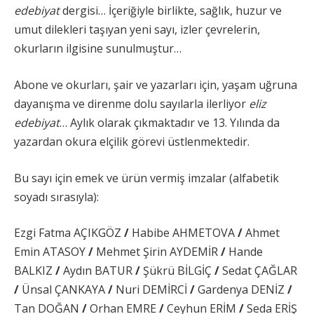
edebiyat
dergisi… İçeriğiyle birlikte, sağlık, huzur ve
umut dilekleri taşıyan yeni sayı, izler çevrelerin,
okurların ilgisine sunulmuştur…
Abone ve okurları, şair ve yazarları için, yaşam uğruna
dayanışma ve direnme dolu sayılarla ilerliyor
eliz
edebiyat
… Aylık olarak çıkmaktadır ve 13. Yılında da
yazardan okura elçilik görevi üstlenmektedir.
Bu sayı için emek ve ürün vermiş imzalar (alfabetik
soyadı sırasıyla):
Ezgi Fatma AÇIKGÖZ
/
Habibe AHMETOVA
/
Ahmet
Emin ATASOY
/
Mehmet Şirin AYDEMİR
/
Hande
BALKIZ
/
Aydın BATUR
/
Şükrü BİLGİÇ
/
Sedat ÇAĞLAR
/
Ünsal ÇANKAYA
/
Nuri DEMİRCİ
/
Gardenya DENİZ
/
Tan DOĞAN
/
Orhan EMRE
/
Ceyhun ERİM
/
Seda ERİŞ