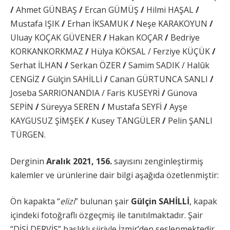
/
Ahmet GÜNBAŞ
/
Ercan GÜMÜŞ
/
Hilmi HAŞAL
/
Mustafa IŞIK
/
Erhan İKSAMUK
/
Neşe KARAKOYUN
/
Uluay KOÇAK GÜVENER
/
Hakan KOÇAR
/
Bedriye
KORKANKORKMAZ
/
Hülya KÖKSAL / Ferziye KÜÇÜK
/
Serhat İLHAN
/
Serkan ÖZER
/
Samim SADIK / Halûk
CENGİZ
/
Gülçin SAHİLLİ
/
Canan GÜRTUNCA SANLI
/
Joseba SARRIONANDIA / Faris KUSEYRİ
/
Günova
SEPİN
/
Süreyya SEREN
/
Mustafa SEYFİ
/
Ayşe
KAYGUSUZ ŞİMŞEK
/
Kusey TANGÜLER
/
Pelin ŞANLI
TÜRGEN.
Derginin
Aralık
2021, 156.
sayısını zenginleştirmiş
kalemler ve ürünlerine dair bilgi aşağıda özetlenmiştir:
Ön kapakta “
elizi
” bulunan şair
Gülçin SAHİLLİ
, kapak
içindeki fotoğraflı özgeçmiş ile tanıtılmaktadır. Şair
“DİŞİ DERVİŞ” başlıklı şiiriyle İzmir’den seslenmektedir.