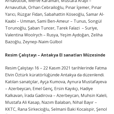
Arnavutluk, Merve Karaman, Mustafa Arapi –
Arnavutluk, Orhan Cebrailoğlu, Pınar İçemer, Pınar
Yarıcı, Rüzgar Fidan, Sabahattin Köseoğlu, Samar Al-
Kaabi – Umman, Sami Ben-Ameur – Tunus, Songül
Torunoğlu, Şaban Tuncer, Tarek Falazi – Suriye,
Valentina Woolrych – Rusya, Yeşim Aydoğan, Zeliha
Bazoğlu, Zeynep-Naim Gülbol
Resim Çalıştayı – Antakya El sanatları Müzesinde
Resim Çalıştayı 16 – 22 Kasım 2021 tarihlerinde Fatma
Elvin Öztürk küratörlüğünde Antakya da düzenlendi.
Katılan sanatçılar, Ayça Kumova, Aynura Mustafayeva
– Azerbeycan, Emel Genç, Ersin Kayıkçı, Hadiye
Kalkavan, İrada Gadirova – Azerbeycan, Muhsin Kaleli,
Mustafa Ali Kasap, Nazım Balaban, Nihal Bayır –
KKTC, Rana Sirkecioğlu, Selmani Baki Kocaispir, Şenol