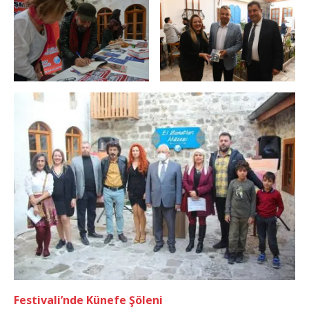
Festivali’nde Künefe Şöleni