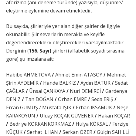
aforizma (anı-deneme türünde) yazısıyla, düşünme/
eleştirme eylemine devam etmektedir.
Bu sayıda, şiirleriyle yer alan diğer şairler de ilgiyle
okunabilir. Şiir severlerin merakla ve keyifle
değerlendirecekleri/ eleştirecekleri varsayılmaktadır.
Derginin (
156. Sayı)
şiirleri (alfabetik soyadı sırasına
göre) şu imzalara ait:
Habibe AHMETOVA
/
Ahmet Emin ATASOY
/
Mehmet
Şirin AYDEMİR
/
Hande BALKIZ
/
Aydın BATUR
/
Sedat
ÇAĞLAR
/
Ünsal ÇANKAYA
/
Nuri DEMİRCİ
/
Gardenya
DENİZ
/
Tan DOĞAN
/
Orhan EMRE
/
Seda ERİŞ
/
Ercan GÜMÜŞ / Mustafa IŞIK
/
Erhan İKSAMUK
/
Neşe
KARAKOYUN
/
Uluay KOÇAK GÜVENER
/
Hakan KOÇAR
/
Bedriye KORKANKORKMAZ
/
Hülya KÖKSAL / Ferziye
KÜÇÜK
/
Serhat İLHAN
/
Serkan ÖZER
/
Gülçin SAHİLLİ