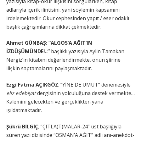
yazısıyla kitap-okur ilişkisini sorgularken, kitap
adlarıyla içerik ilintisini, yani söylemin kapsamını
irdelemektedir. Okur cephesinden yapıt / eser odaklı
başlık çağrışımlarına dikkat çekmektedir.
Ahmet GÜNBAŞ: “ALGOS’A AĞIT’IN
İZDÜŞÜMÜNDE!..”
başlıklı yazısıyla Aylin Tamakan
Nergiz’in kitabını değerlendirmekte, onun şiirine
ilişkin saptamalarını paylaşmaktadır.
Ezgi Fatma AÇIKGÖZ
: “YİNE DE UMUT” denemesiyle
eliz edebiyat
dergisinin yolculuğuna destek vermekte…
Kalemini gelecekten ve gerçeklikten yana
ışıldatmaktadır.
Şükrü BİLGİÇ
; “ÇITLA(T)MALAR-24” üst başlığıyla
süren yazı dizisinde “OSMAN’A AĞIT” adlı anı-anekdot-