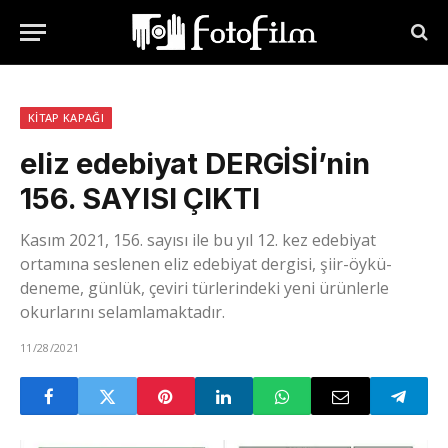
KITAP KAPAĞI
eliz edebiyat DERGİSİ’nin
156. SAYISI ÇIKTI
Kasım 2021, 156. sayısı ile bu yıl 12. kez edebiyat
ortamına seslenen eliz edebiyat dergisi, şiir-öykü-
deneme, günlük, çeviri türlerindeki yeni ürünlerle
okurlarını selamlamaktadır.
11/28/2021