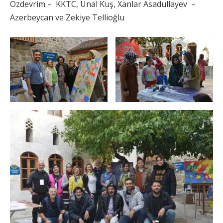
Özdevrim – KKTC, Ünal Kuş, Xanlar Asadullayev –
Azerbeycan ve Zekiye Tellioğlu