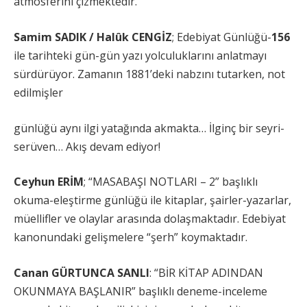
atmosferini çizmektedir.
Samim SADIK / Halûk CENGİZ
; Edebiyat Günlüğü-
156
ile tarihteki gün-gün yazı yolculuklarını anlatmayı
sürdürüyor. Zamanın 1881’deki nabzını tutarken, not
edilmişler
günlüğü aynı ilgi yatağında akmakta… İlginç bir seyri-
serüven… Akış devam ediyor!
Ceyhun ERİM
; “MASABAŞI NOTLARI – 2” başlıklı
okuma-eleştirme günlüğü ile kitaplar, şairler-yazarlar,
müellifler ve olaylar arasında dolaşmaktadır. Edebiyat
kanonundaki gelişmelere “şerh” koymaktadır.
Canan GÜRTUNCA SANLI
: “BİR KİTAP ADINDAN
OKUNMAYA BAŞLANIR” başlıklı deneme-inceleme