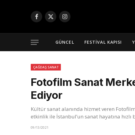
Facebook
X
Instagram
(Twitter)
GÜNCEL
FESTIVAL KAPISI
Y
ÇAĞDAŞ SANAT
Fotofilm Sanat Mer
Ediyor
Kültür sanat alanında hizmet veren Fotofilm
etkinlik ile İstanbul’un sanat hayatına hızlı b
09/13/2021