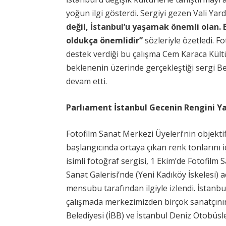
yoğun ilgi gösterdi. Sergiyi gezen Vali Yar
değil, İstanbul’u yaşamak önemli olan. 
oldukça önemlidir”
sözleriyle özetledi. F
destek verdiği bu çalışma Cem Karaca Kültü
beklenenin üzerinde gerçekleştiği sergi B
devam etti.
Parlıament İstanbul Gecenin Rengini Ya
Fotofilm Sanat Merkezi Üyeleri’nin objekti
başlangıcında ortaya çıkan renk tonlarını 
isimli fotoğraf sergisi, 1 Ekim’de Fotofilm 
Sanat Galerisi’nde (Yeni Kadıköy İskelesi) 
mensubu tarafından ilgiyle izlendi. İstanbu
çalışmada merkezimizden birçok sanatçının
Belediyesi (İBB) ve İstanbul Deniz Otobüsler