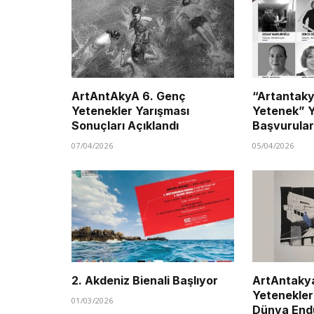
ArtAntAkyA 6. Genç
“Artantak
Yetenekler Yarışması
Yetenek” Y
Sonuçları Açıklandı
Başvurular
07/04/2026
05/04/2026
2. Akdeniz Bienali Başlıyor
ArtAntakya
Yetenekler
01/03/2026
Dünya Endü