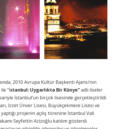
mında, 2010 Avrupa Kültür Başkenti Ajansı’nın
ile “İ
stanbul: Uygarlıkta Bir Künye”
adlı liseler
bariyle İstanbul’un birçok lisesinde gerçekleştirildi.
rı, İzzet Ünver Lisesi, Büyükçekmece Lisesi ve
 yaptığı projenin açılış törenine İstanbul Vali
amı Seyfettin Azizoğlu katılım gösterdi.
ı amaçlayan etkinliğe öğrenciler ve öğretmenler