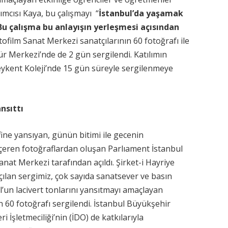
dımcısı Kaya, bu çalışmayı “
İstanbul’da yaşamak
Bu çalışma bu anlayışın yerleşmesi açısından
otofilm Sanat Merkezi sanatçılarının 60 fotoğrafı ile
r Merkezi’nde de 2 gün sergilendi. Katılımın
eykent Koleji’nde 15 gün süreyle sergilenmeye
nsıttı
fine yansıyan, günün bitimi ile gecenin
içeren fotoğraflardan oluşan Parlıament İstanbul
Sanat Merkezi tarafından açıldı. Şirket-i Hayriye
açılan sergimiz, çok sayıda sanatsever ve basın
l’un lacivert tonlarını yansıtmayı amaçlayan
 60 fotoğrafı sergilendi. İstanbul Büyükşehir
i İşletmeciliği’nin (İDO) de katkılarıyla