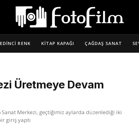
EDINCI RENK
KITAP KAPAĞI
ÇAĞDAŞ SANAT
SE
kezi Üretmeye Devam
 Sanat Merkezi, geçtiğimiz aylarda düzenlediği iki
ir giriş yaptı