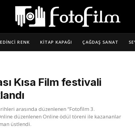
EDINCI RENK
KITAP KAPAĞI
ÇAĞDAŞ SANAT
SE
sı Kısa Film festivali
landı
rihleri arasında düzenlenen “Fotofilm 3.
 Online düzenlenen Online ödül töreni ile kazananlar
man üstlendi.