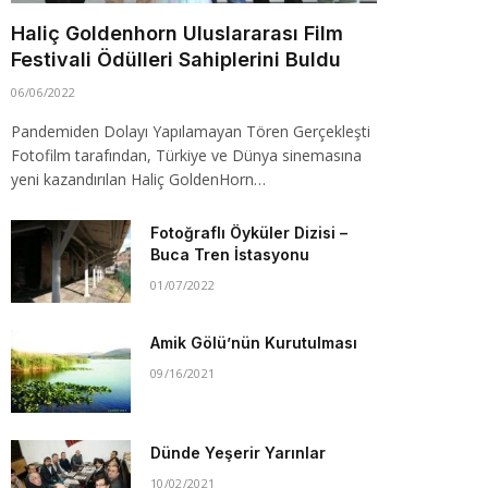
Haliç Goldenhorn Uluslararası Film
Festivali Ödülleri Sahiplerini Buldu
06/06/2022
Pandemiden Dolayı Yapılamayan Tören Gerçekleşti
Fotofilm tarafından, Türkiye ve Dünya sinemasına
yeni kazandırılan Haliç GoldenHorn…
Fotoğraflı Öyküler Dizisi –
Buca Tren İstasyonu
01/07/2022
Amik Gölü’nün Kurutulması
09/16/2021
Dünde Yeşerir Yarınlar
10/02/2021