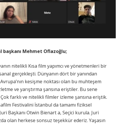
al başkanı Mehmet Oflazoğlu;
anın nitelikli Kısa film yapımcı ve yönetmenleri bir
sanal gerçekleşti. Dünyanın dört bir yanından
le Avrupa’nın kesişme noktası olan bu muhteşem
izletme ve yarıştırma şansına eriştiler. Bu sene
k farklı ve nitelikli filmler izleme şansına eriştik.
film Festivalini İstanbul da tamamı fiziksel
 Juri Başkanı Otwin Bienart a, Seçici kurula. Juri
ızda olan herkese sonsuz teşekkür ederiz. Yaşasın