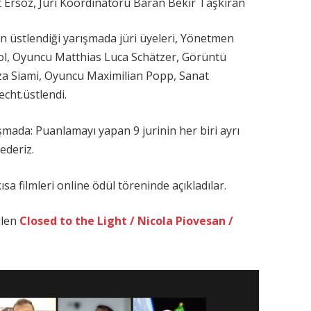
Ersöz, Jüri Koordinatörü Baran Bekir Taşkıran
n üstlendiği yarışmada jüri üyeleri, Yönetmen
ol, Oyuncu Matthias Luca Schätzer, Görüntü
 Siami, Oyuncu Maximilian Popp, Sanat
cht.üstlendi.
şmada: Puanlamayı yapan 9 jurinin her biri ayrı
ederiz.
kısa filmleri online ödül töreninde açıkladılar.
ilen
Closed to the Light / Nicola Piovesan /