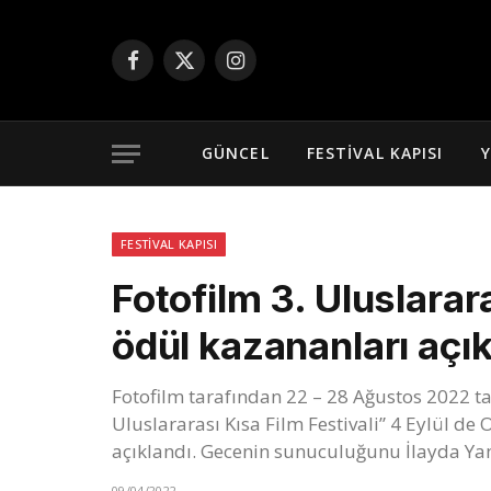
Facebook
X
Instagram
(Twitter)
GÜNCEL
FESTIVAL KAPISI
Y
FESTIVAL KAPISI
Fotofilm 3. Uluslarara
ödül kazananları açık
Fotofilm tarafından 22 – 28 Ağustos 2022 ta
Uluslararası Kısa Film Festivali” 4 Eylül de
açıklandı. Gecenin sunuculuğunu İlayda Ya
09/04/2022