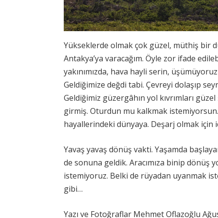
Yükseklerde olmak çok güzel, müthiş bir d
Antakya’ya varacağım. Öyle zor ifade edileb
yakınımızda, hava hayli serin, üşümüyoruz a
Geldiğimize değdi tabi. Çevreyi dolaşıp se
Geldiğimiz güzergâhın yol kıvrımları güzel 
girmiş. Oturdun mu kalkmak istemiyorsun. 
hayallerindeki dünyaya. Deşarj olmak için i
Yavaş yavaş dönüş vakti. Yaşamda başlay
de sonuna geldik. Aracımıza binip dönüş yo
istemiyoruz. Belki de rüyadan uyanmak is
gibi…
Yazı ve Fotoğraflar Mehmet Oflazoğlu Ağu