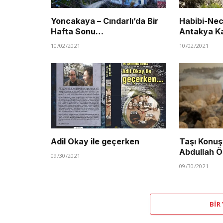
Yoncakaya – Cındarlı’da Bir
Habibi-Nec
Hafta Sonu…
Antakya Ka
10/02/2021
10/02/2021
Adil Okay ile geçerken
Taşı Konuş
Abdullah Ö
09/30/2021
09/30/2021
BIR