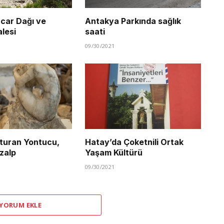
car Dağı ve
Antakya Parkında sağlık
lesi
saati
09/30/2021
turan Yontucu,
Hatay’da Çoketnili Ortak
zalp
Yaşam Kültürü
09/30/2021
 YORUM EKLE