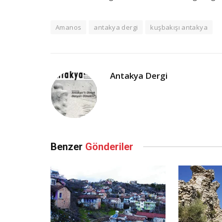
Amanos
antakya dergi
kuşbakışı antakya
Antakya Dergi
Benzer
Gönderiler