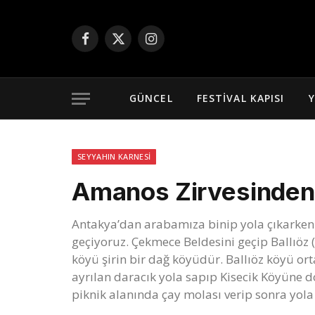
Facebook
X
Instagram
(Twitter)
GÜNCEL
FESTIVAL KAPISI
Y
SEYYAHIN KARNESI
Amanos Zirvesinden
Antakya’dan arabamıza binip yola çıkarke
geçiyoruz. Çekmece Beldesini geçip Ballıöz (
köyü şirin bir dağ köyüdür. Ballıöz köyü or
ayrılan daracık yola sapıp Kisecik Köyüne
piknik alanında çay molası verip sonra yol