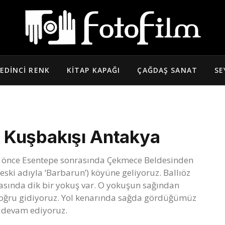
EDINCI RENK
KITAP KAPAĞI
ÇAĞDAŞ SANAT
SE
 Kuşbakışı Antakya
n önce Esentepe sonrasında Çekmece Beldesinden
eski adıyla ‘Barbarun’) köyüne geliyoruz. Ballıöz
tasında dik bir yokuş var. O yokuşun sağından
 doğru gidiyoruz. Yol kenarında sağda gördüğümüz
a devam ediyoruz.