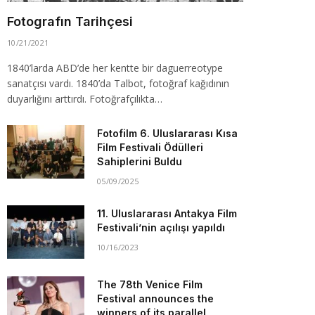
Fotografın Tarihçesi
10/21/2021
1840’larda ABD’de her kentte bir daguerreotype
sanatçısı vardı. 1840’da Talbot, fotoğraf kağıdının
duyarlığını arttırdı. Fotoğrafçılıkta…
Fotofilm 6. Uluslararası Kısa
Film Festivali Ödülleri
Sahiplerini Buldu
05/09/2025
11. Uluslararası Antakya Film
Festivali’nin açılışı yapıldı
10/16/2023
The 78th Venice Film
Festival announces the
winners of its parallel