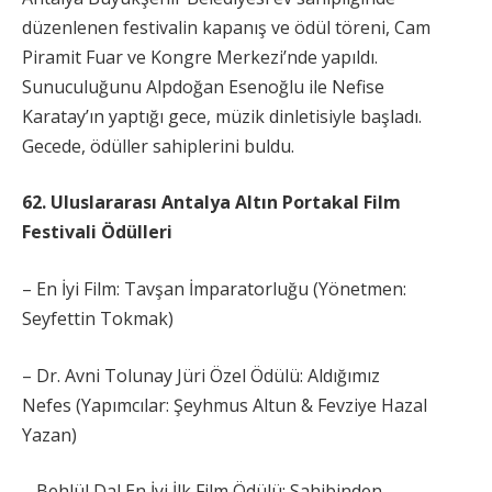
düzenlenen festivalin kapanış ve ödül töreni, Cam
Piramit Fuar ve Kongre Merkezi’nde yapıldı.
Sunuculuğunu Alpdoğan Esenoğlu ile Nefise
Karatay’ın yaptığı gece, müzik dinletisiyle başladı.
Gecede, ödüller sahiplerini buldu.
62. Uluslararası Antalya Altın Portakal Film
Festivali Ödülleri
– En İyi Film: Tavşan İmparatorluğu (Yönetmen:
Seyfettin Tokmak)
– Dr. Avni Tolunay Jüri Özel Ödülü: Aldığımız
Nefes (Yapımcılar: Şeyhmus Altun & Fevziye Hazal
Yazan)
– Behlül Dal En İyi İlk Film Ödülü: Sahibinden