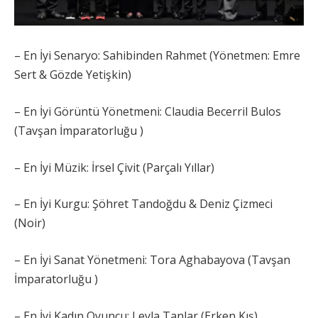
– En İyi Senaryo: Sahibinden Rahmet (Yönetmen: Emre
Sert & Gözde Yetişkin)
– En İyi Görüntü Yönetmeni: Claudia Becerril Bulos
(Tavşan İmparatorluğu )
– En İyi Müzik: İrsel Çivit (Parçalı Yıllar)
– En İyi Kurgu: Şöhret Tandoğdu & Deniz Çizmeci
(Noir)
– En İyi Sanat Yönetmeni: Tora Aghabayova (Tavşan
İmparatorluğu )
– En İyi Kadın Oyuncu: Leyla Tanlar (Erken Kış)