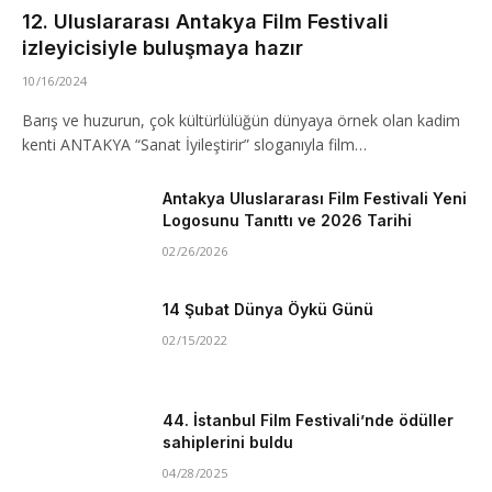
12. Uluslararası Antakya Film Festivali
izleyicisiyle buluşmaya hazır
10/16/2024
Barış ve huzurun, çok kültürlülüğün dünyaya örnek olan kadim
kenti ANTAKYA “Sanat İyileştirir” sloganıyla film…
Antakya Uluslararası Film Festivali Yeni
Logosunu Tanıttı ve 2026 Tarihi
02/26/2026
14 Şubat Dünya Öykü Günü
02/15/2022
44. İstanbul Film Festivali’nde ödüller
sahiplerini buldu
04/28/2025