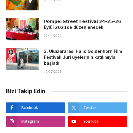
𝗣𝗼𝗺𝗽𝗲𝗶 𝗦𝘁𝗿𝗲𝗲𝘁 𝗙𝗲𝘀𝘁𝗶𝘃𝗮𝗹 𝟮𝟰-𝟮𝟱-𝟮𝟲
Eylül 𝟮𝟬𝟮𝟭de düzenlenecek.
09/14/2021
3. Uluslararası Halic Goldenhorn Film
Festivali Juri üyelerinin katılımıyla
başladı
12/07/2023
Bizi Takip Edin
Facebook
Twitter
Instagram
YouTube