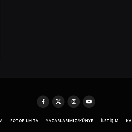
Facebook
X
Instagram
YouTube
(Twitter)
FA
FOTOFILM TV
YAZARLARIMIZ/KÜNYE
İLETIŞIM
KV