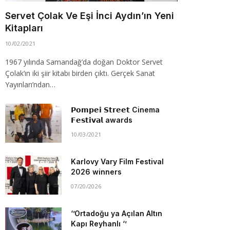
Servet Çolak Ve Eşi İnci Aydın’ın Yeni
Kitapları
10/02/2021
1967 yılında Samandağ’da doğan Doktor Servet
Çolak’ın iki şiir kitabı birden çıktı. Gerçek Sanat
Yayınları’ndan…
𝗣𝗼𝗺𝗽𝗲𝗶 𝗦𝘁𝗿𝗲𝗲𝘁 Cinema
𝗙𝗲𝘀𝘁𝗶𝘃𝗮𝗹 awards
10/03/2021
Karlovy Vary Film Festival
2026 winners
07/20/2026
‘’Ortadoğu ya Açılan Altın
Kapı Reyhanlı ‘’