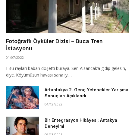
Fotoğraflı Öyküler Dizisi – Buca Tren
İstasyonu
01/07/2022
I Bu rayları baban döşetti buraya. Sen Alsancak’a gidip gelesin,
diye. Köyümüzün havası sana iyi…
Artantakya 2. Genç Yetenekler Yarışma
Sonuçları Açıklandı
04/12/2022
Bir Entegrasyon Hikâyesi; Antakya
Deneyimi
09/13/2021