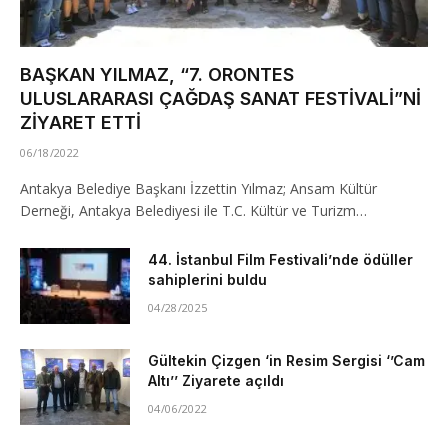
BAŞKAN YILMAZ, “7. ORONTES
ULUSLARARASI ÇAĞDAŞ SANAT FESTİVALİ”Nİ
ZİYARET ETTİ
06/18/2022
Antakya Belediye Başkanı İzzettin Yılmaz; Ansam Kültür
Derneği, Antakya Belediyesi ile T.C. Kültür ve Turizm…
44. İstanbul Film Festivali’nde ödüller
sahiplerini buldu
04/28/2025
Gültekin Çizgen ‘in Resim Sergisi ‘’Cam
Altı’’ Ziyarete açıldı
04/06/2022