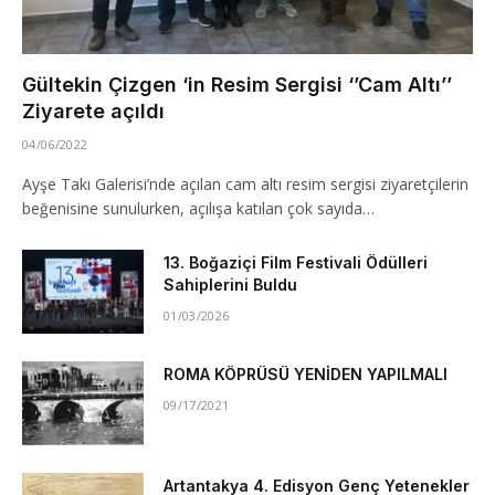
Gültekin Çizgen ‘in Resim Sergisi ‘’Cam Altı’’
Ziyarete açıldı
04/06/2022
Ayşe Takı Galerisi’nde açılan cam altı resim sergisi ziyaretçilerin
beğenisine sunulurken, açılışa katılan çok sayıda…
13. Boğaziçi Film Festivali Ödülleri
Sahiplerini Buldu
01/03/2026
ROMA KÖPRÜSÜ YENİDEN YAPILMALI
09/17/2021
Artantakya 4. Edisyon Genç Yetenekler