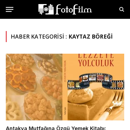
HABER KATEGORISI :
KAYTAZ BÖREĞI
Antakya Mutfağına Özgü Yemek Kitabı: