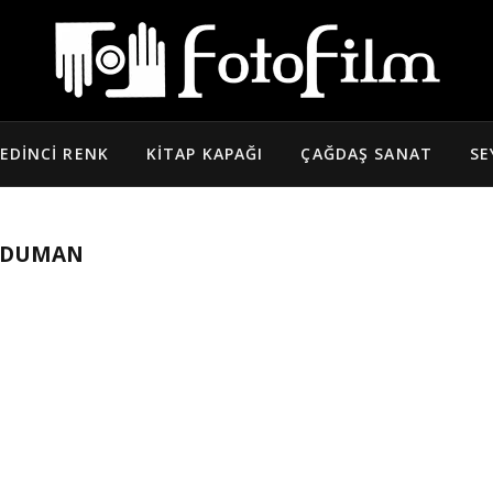
EDINCI RENK
KITAP KAPAĞI
ÇAĞDAŞ SANAT
SE
ADUMAN