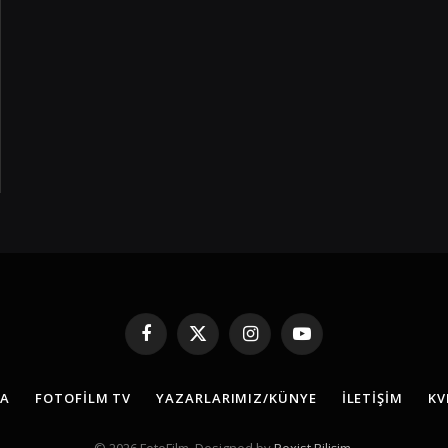
Facebook
X
Instagram
YouTube
(Twitter)
FA
FOTOFILM TV
YAZARLARIMIZ/KÜNYE
İLETIŞIM
KV