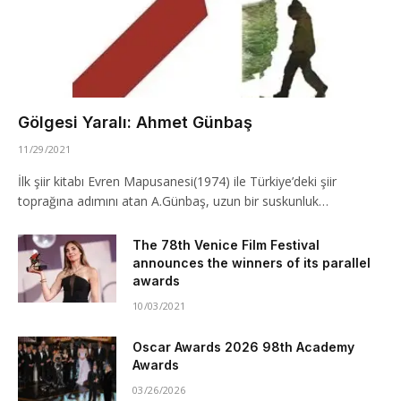
Gölgesi Yaralı: Ahmet Günbaş
11/29/2021
İlk şiir kitabı Evren Mapusanesi(1974) ile Türkiye’deki şiir
toprağına adımını atan A.Günbaş, uzun bir suskunluk…
The 78th Venice Film Festival
announces the winners of its parallel
awards
10/03/2021
Oscar Awards 2026 98th Academy
Awards
03/26/2026