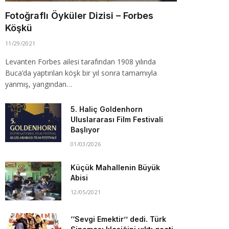
Fotoğraflı Öyküler Dizisi – Forbes
Köşkü
11/29/2021
Levanten Forbes ailesi tarafından 1908 yılında
Buca’da yaptırılan köşk bir yıl sonra tamamıyla
yanmış, yangından…
5. Haliç Goldenhorn
Uluslararası Film Festivali
Başlıyor
01/03/2026
Küçük Mahallenin Büyük
Abisi
12/05/2021
‘‘Sevgi Emektir’’ dedi. Türk