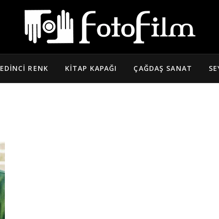
EDINCI RENK
KITAP KAPAĞI
ÇAĞDAŞ SANAT
SE