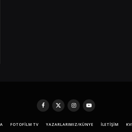
Facebook
X
Instagram
YouTube
(Twitter)
FA
FOTOFILM TV
YAZARLARIMIZ/KÜNYE
İLETIŞIM
KV