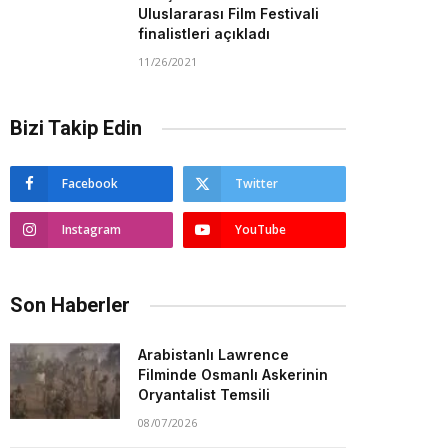
Uluslararası Film Festivali
finalistleri açıkladı
11/26/2021
Bizi Takip Edin
Facebook
Twitter
Instagram
YouTube
Son Haberler
Arabistanlı Lawrence
Filminde Osmanlı Askerinin
Oryantalist Temsili
08/07/2026