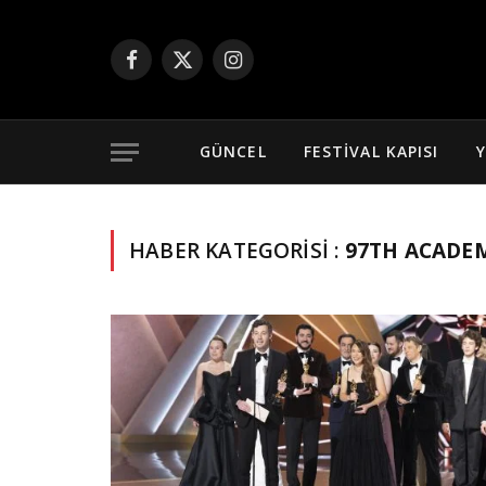
Facebook
X
Instagram
(Twitter)
GÜNCEL
FESTIVAL KAPISI
Y
HABER KATEGORISI :
97TH ACADE