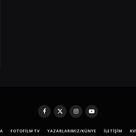
Facebook
X
Instagram
YouTube
(Twitter)
FA
FOTOFILM TV
YAZARLARIMIZ/KÜNYE
İLETIŞIM
KV