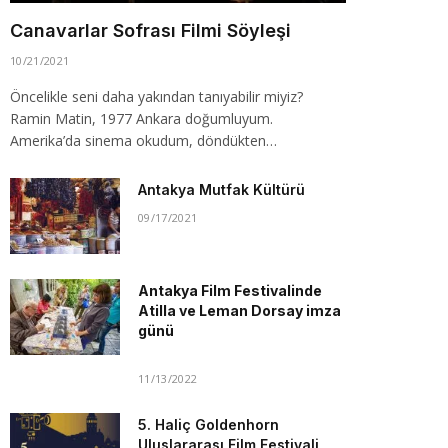
Canavarlar Sofrası Filmi Söyleşi
10/21/2021
Öncelikle seni daha yakından tanıyabilir miyiz?
Ramin Matin, 1977 Ankara doğumluyum.
Amerika’da sinema okudum, döndükten…
Antakya Mutfak Kültürü
09/17/2021
Antakya Film Festivalinde
Atilla ve Leman Dorsay imza
günü
11/13/2022
5. Haliç Goldenhorn
Uluslararası Film Festivali