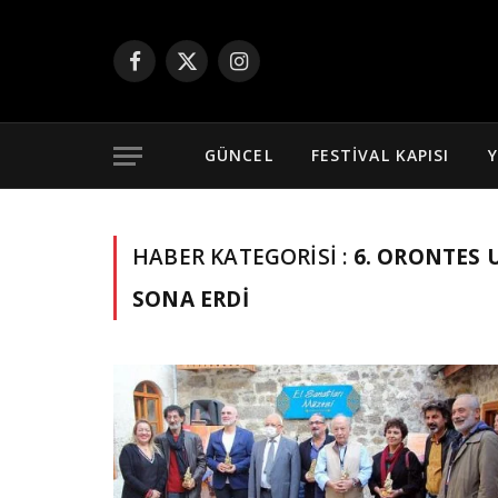
Facebook
X
Instagram
(Twitter)
GÜNCEL
FESTIVAL KAPISI
Y
HABER KATEGORISI :
6. ORONTES 
SONA ERDI