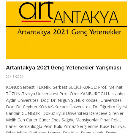
Artantakya 2021 Genç Yetenekler Yarışması
09/13/2021
KONU: Serbest TEKNİK: Serbest SEÇİCİ KURUL: Prof. Melihat
TÜZÜN-Trakya Üniversitesi Prof. Özer KANBUROĞLU-İstanbul
Aydın Üniversitesi Doç. Dr. Nilgün ŞENER-Kocaeli Üniversitesi
Doç. Dr. Ceyhun KONAK-Kocaeli Üniversitesi Dr. Öğretim Üyesi
Candan GÜNGÖR- Dokuz Eylül Üniversitesi Dereceye Girenler
Melih Can Caner Güner Enes Sağdıç Mansiyonlar Pınar Polat
Caner Kemahlıoğlu Pelin Bulu Yılmaz Sergilenme Buse Fulürya,
Dilan İşbilir, Doğukan Mama, Eda Kılıç, Edanur İpek, Emine