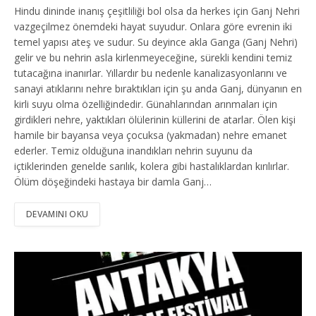
Hindu dininde inanış çeşitliliği bol olsa da herkes için Ganj Nehri
vazgeçilmez önemdeki hayat suyudur. Onlara göre evrenin iki
temel yapısı ateş ve sudur. Su deyince akla Ganga (Ganj Nehri)
gelir ve bu nehrin asla kirlenmeyeceğine, sürekli kendini temiz
tutacağına inanırlar. Yıllardır bu nedenle kanalizasyonlarını ve
sanayi atıklarını nehre bıraktıkları için şu anda Ganj, dünyanın en
kirli suyu olma özelliğindedir. Günahlarından arınmaları için
girdikleri nehre, yaktıkları ölülerinin küllerini de atarlar. Ölen kişi
hamile bir bayansa veya çocuksa (yakmadan) nehre emanet
ederler. Temiz olduğuna inandıkları nehrin suyunu da
içtiklerinden genelde sarılık, kolera gibi hastalıklardan kırılırlar.
Ölüm döşeğindeki hastaya bir damla Ganj…
DEVAMINI OKU