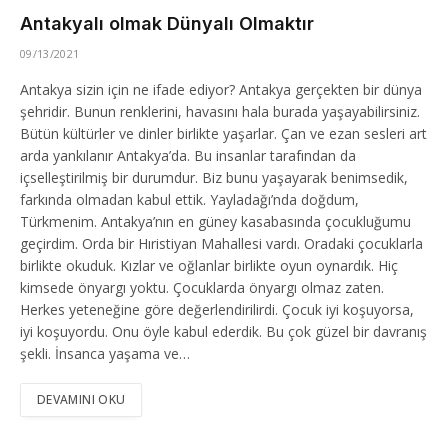
Antakyalı olmak Dünyalı Olmaktır
09/13/2021
Antakya sizin için ne ifade ediyor? Antakya gerçekten bir dünya
şehridir. Bunun renklerini, havasını hala burada yaşayabilirsiniz.
Bütün kültürler ve dinler birlikte yaşarlar. Çan ve ezan sesleri art
arda yankılanır Antakya’da. Bu insanlar tarafından da
içselleştirilmiş bir durumdur. Biz bunu yaşayarak benimsedik,
farkında olmadan kabul ettik. Yayladağı’nda doğdum,
Türkmenim. Antakya’nın en güney kasabasında çocukluğumu
geçirdim. Orda bir Hıristiyan Mahallesi vardı. Oradaki çocuklarla
birlikte okuduk. Kızlar ve oğlanlar birlikte oyun oynardık. Hiç
kimsede önyargı yoktu. Çocuklarda önyargı olmaz zaten.
Herkes yeteneğine göre değerlendirilirdi. Çocuk iyi koşuyorsa,
iyi koşuyordu. Onu öyle kabul ederdik. Bu çok güzel bir davranış
şekli. İnsanca yaşama ve…
DEVAMINI OKU