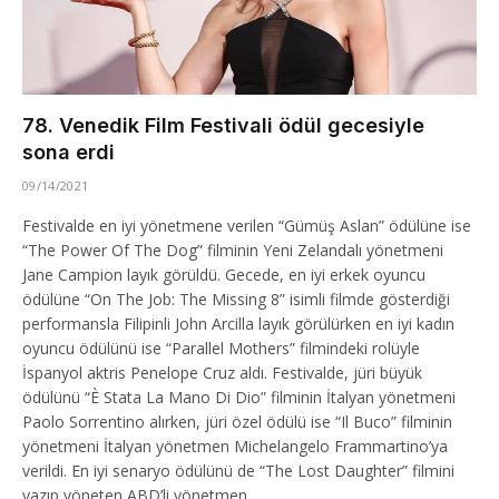
78. Venedik Film Festivali ödül gecesiyle
sona erdi
09/14/2021
Festivalde en iyi yönetmene verilen “Gümüş Aslan” ödülüne ise
“The Power Of The Dog” filminin Yeni Zelandalı yönetmeni
Jane Campion layık görüldü. Gecede, en iyi erkek oyuncu
ödülüne “On The Job: The Missing 8” isimli filmde gösterdiği
performansla Filipinli John Arcilla layık görülürken en iyi kadın
oyuncu ödülünü ise “Parallel Mothers” filmindeki rolüyle
İspanyol aktris Penelope Cruz aldı. Festivalde, jüri büyük
ödülünü “È Stata La Mano Di Dio” filminin İtalyan yönetmeni
Paolo Sorrentino alırken, jüri özel ödülü ise “Il Buco” filminin
yönetmeni İtalyan yönetmen Michelangelo Frammartino’ya
verildi. En iyi senaryo ödülünü de “The Lost Daughter” filmini
yazıp yöneten ABD’li yönetmen…