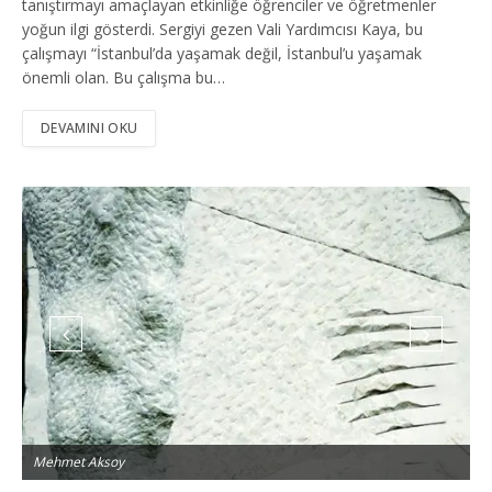
tanıştırmayı amaçlayan etkinliğe öğrenciler ve öğretmenler
yoğun ilgi gösterdi. Sergiyi gezen Vali Yardımcısı Kaya, bu
çalışmayı “İstanbul’da yaşamak değil, İstanbul’u yaşamak
önemli olan. Bu çalışma bu…
DEVAMINI OKU
Mehmet Aksoy
M