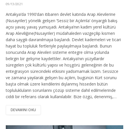
09/13/2021
Antakya’da 1990’dan itibaren devlet katında Arap Alevilerine
(Nusayriler) yönelik gelişen ‘Sessiz bir Açılımla’ önyargılı bakış
açısı yavaş yavaş yumuşadı. Antakya’nın kadim yerel kültürü
Arap Aleviliğine(Nusayriler) müdahaleden vazgeçilip kısmen
daha saygılı davranılmaya başlandı. Devlet kademeleri ve ticari
hayat bu topluluk fertleriyle paylaşılmaya başlandı. Bunun
sonucunda Arap Alevileri sisteme entegre olma yolunda
belirgin bir gelişme kaydettiler. Antakya’nın yüzyıllardır
süregelen çok kültürlü yapısı ve hoşgörü geleneğinin de bu
entegrasyon sürecindeki etkisini yadsımamak lazım. Sessizce
ve zamana yayılarak gelişen bu açılım, bugünün Kürt sorunu
başta olmak üzere kendilerini dışlanmış hisseden bütün
toplulukluların sorunlarını çözüp sisteme dahil edilmelerinde
ciddi bir referans olarak kullanılabilir. Bize özgü, denenmiş,…
DEVAMINI OKU