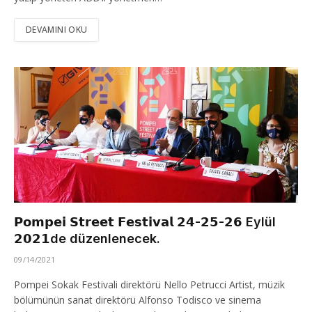
DEVAMINI OKU
𝗣𝗼𝗺𝗽𝗲𝗶 𝗦𝘁𝗿𝗲𝗲𝘁 𝗙𝗲𝘀𝘁𝗶𝘃𝗮𝗹 𝟮𝟰-𝟮𝟱-𝟮𝟲 Eylül
𝟮𝟬𝟮𝟭de düzenlenecek.
09/14/2021
Pompei Sokak Festivali direktörü Nello Petrucci Artist, müzik
bölümünün sanat direktörü Alfonso Todisco ve sinema