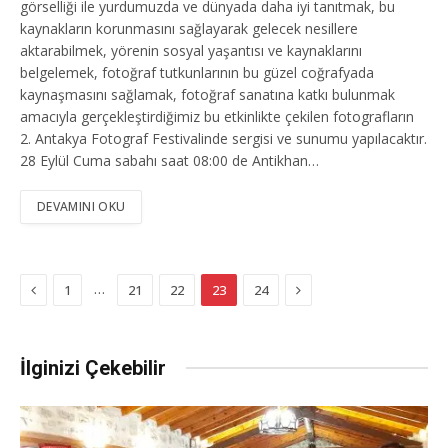
görselliği ile yurdumuzda ve dünyada daha iyi tanıtmak, bu
kaynakların korunmasını sağlayarak gelecek nesillere
aktarabilmek, yörenin sosyal yaşantısı ve kaynaklarını
belgelemek, fotoğraf tutkunlarının bu güzel coğrafyada
kaynaşmasını sağlamak, fotoğraf sanatına katkı bulunmak
amacıyla gerçekleştirdiğimiz bu etkinlikte çekilen fotografların
2. Antakya Fotograf Festivalinde sergisi ve sunumu yapılacaktır.
28 Eylül Cuma sabahı saat 08:00 de Antikhan…
DEVAMINI OKU
Previous
Next
…
1
21
22
23
24
İlginizi Çekebilir